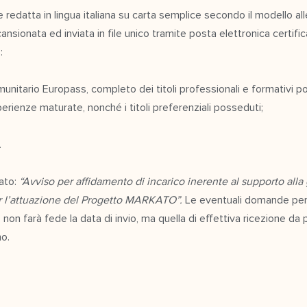
edatta in lingua italiana su carta semplice secondo il modello all
nsionata ed inviata in file unico tramite posta elettronica certifica
:
unitario Europass, completo dei titoli professionali e formativi poss
perienze maturate, nonché i titoli preferenziali posseduti;
.
ato:
“Avviso per affidamento di incarico inerente al supporto alla
r l’attuazione del Progetto MARKATO”.
Le eventuali domande per
n farà fede la data di invio, ma quella di effettiva ricezione da 
mo.