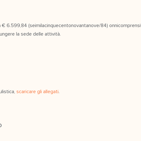
 in € 6.599,84 (seimilacinquecentonovantanove/84) onnicomprensivo
ngere la sede delle attività.
listica,
scaricare gli allegati
.
0