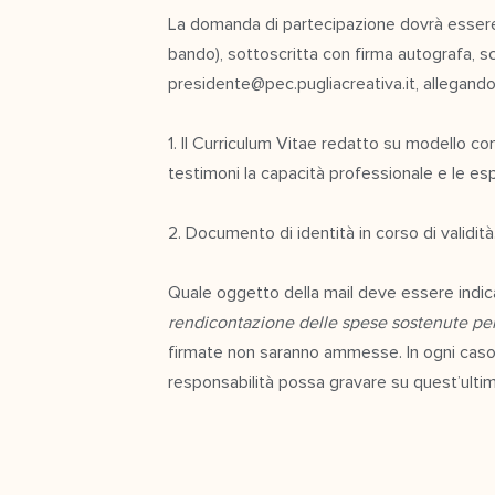
La domanda di partecipazione dovrà essere r
bando), sottoscritta con firma autografa, sca
presidente@pec.pugliacreativa.it, allegando
1. Il Curriculum Vitae redatto su modello com
testimoni la capacità professionale e le es
2. Documento di identità in corso di validità
Quale oggetto della mail deve essere indic
rendicontazione delle spese sostenute pe
firmate non saranno ammesse. In ogni caso no
responsabilità possa gravare su quest’ulti