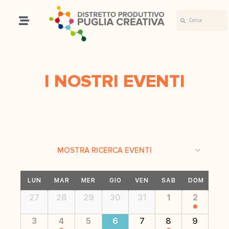
I NOSTRI EVENTI
Eventi
MOSTRA RICERCA EVENTI
Ricerca
Calendario
e
LUN
MAR
MER
GIO
VEN
SAB
DOM
di
viste
Calendario
27
28
29
30
31
1
2
Eventi
di
Navigazione
Eventi
3
4
5
6
7
8
9