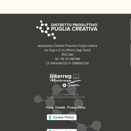
Associazione Distretto Produttivo Puglia Creativa
Via Crispi n.5 c/o Officine Degli Esordi
70123 Bari
Tel: +39 371-3087348
CF 93432440720 P.I 07660920724
Project co-financed by the
European Regional Development Fund
Home
Contatti
Privacy Policy