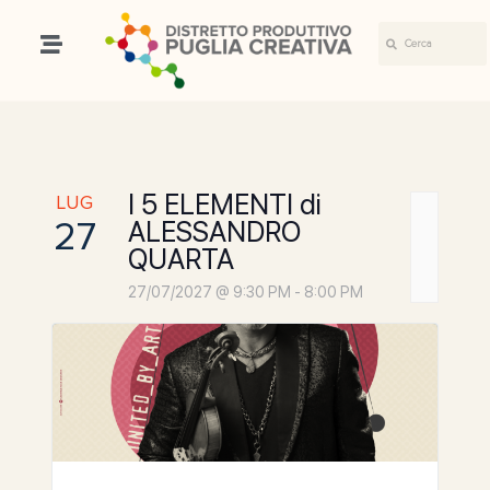
I 5 ELEMENTI di
LUG
27
ALESSANDRO
QUARTA
27/07/2027 @ 9:30 PM
-
8:00 PM