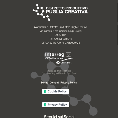
Associazione Distretto Produttivo Puglia Creativa
Via Crispi n.5 c/o Officine Degli Esordi
70123 Bari
Tel: +39 371-3087348
CF 93432440720 P.I 07660920724
Project co-financed by the
European Regional Development Fund
Home
Contatti
Privacy Policy
Seguici sui Social