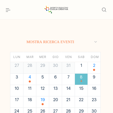
Eventi
MOSTRA RICERCA EVENTI
Ricerca
Calendario
e
LUN
MAR
MER
GIO
VEN
SAB
DOM
di
viste
Calendario
27
28
29
30
31
1
2
Eventi
di
Navigazione
Eventi
3
4
5
6
7
8
9
10
11
12
13
14
15
16
17
18
19
20
21
22
23
24
25
26
27
28
29
30