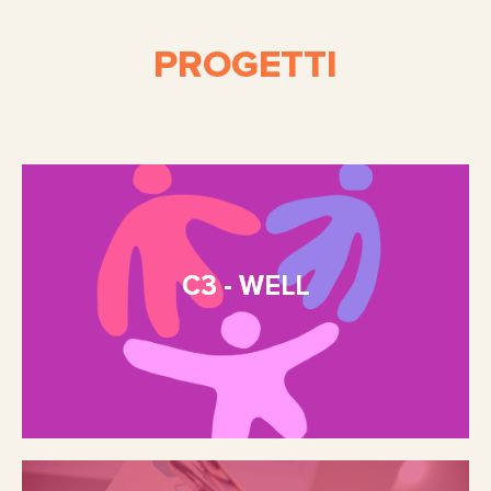
PROGETTI
C3 - WELL
Where Culture, Care and Community
C3 - WELL
Shape Well-Being
Scopri di più