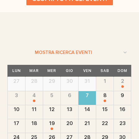
Eventi
MOSTRA RICERCA EVENTI
Ricerca
Calendario
e
LUN
MAR
MER
GIO
VEN
SAB
DOM
di
viste
Calendario
27
28
29
30
31
1
2
Eventi
di
Navigazione
Eventi
3
4
5
6
7
8
9
10
11
12
13
14
15
16
17
18
19
20
21
22
23
24
25
26
27
28
29
30