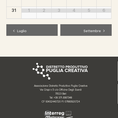
31
1
2
3
4
5
6
Luglio
Settembre
Associazione Distretto Produttivo Puglia Creativa
Via Crispi n.5 c/o Officine Degli Esordi
70123 Bari
Tel: +39 371-3087348
CF 93432440720 P.I 07660920724