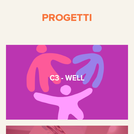
PROGETTI
C3 - WELL
Where Culture, Care and Community
C3 - WELL
Shape Well-Being
Scopri di più