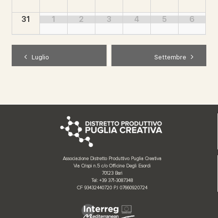
31
1
2
3
4
5
6
Luglio
Settembre
Associazione Distretto Produttivo Puglia Creativa
Via Crispi n.5 c/o Officine Degli Esordi
70123 Bari
Tel: +39 371-3087348
CF 93432440720 P.I 07660920724