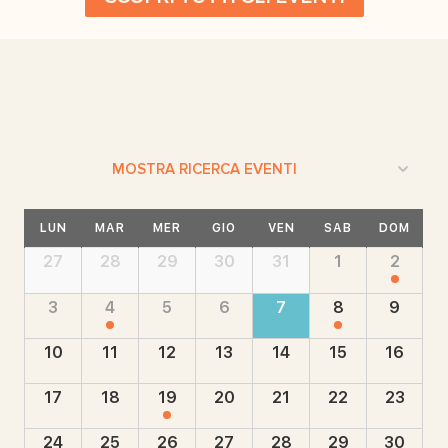
Eventi
MOSTRA RICERCA EVENTI
Ricerca
Calendario
e
LUN
MAR
MER
GIO
VEN
SAB
DOM
di
viste
Calendario
27
28
29
30
31
1
2
Eventi
di
Navigazione
Eventi
3
4
5
6
7
8
9
10
11
12
13
14
15
16
17
18
19
20
21
22
23
24
25
26
27
28
29
30