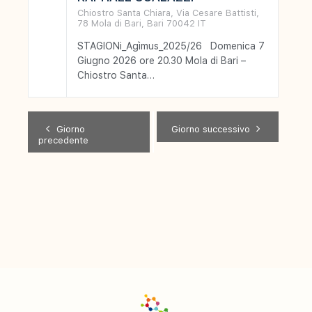
Chiostro Santa Chiara,
Via Cesare Battisti,
78
Mola di Bari
,
Bari
70042
IT
STAGIONi_Agìmus_2025/26 Domenica 7
Giugno 2026 ore 20.30 Mola di Bari –
Chiostro Santa
Chiara FOCUSRAPHAEL
GUALAZZI Raphael Gualazzi è un
cantautore, pianista, compositore,
Giorno
Giorno successivo
arrangiatore,…
precedente