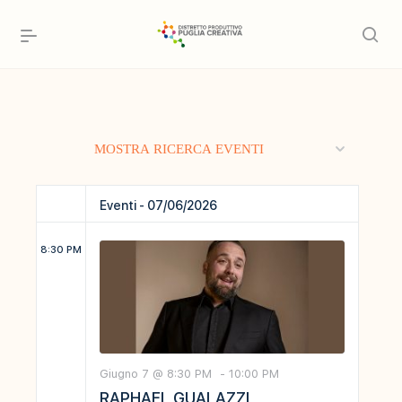
Eventi
MOSTRA RICERCA EVENTI
Ricerca
e
Eventi - 07/06/2026
viste
8:30 PM
Navigazione
Giugno 7 @ 8:30 PM
-
10:00 PM
RAPHAEL GUALAZZI