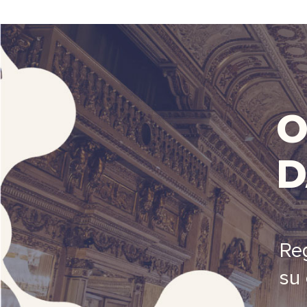
O
D
Reg
su 