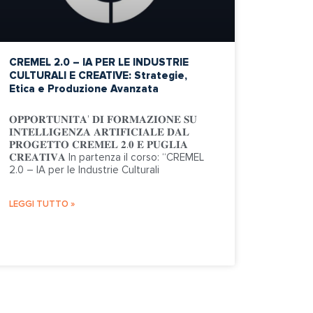
CREMEL 2.0 – IA PER LE INDUSTRIE
CULTURALI E CREATIVE: Strategie,
Etica e Produzione Avanzata
𝐎𝐏𝐏𝐎𝐑𝐓𝐔𝐍𝐈𝐓𝐀’ 𝐃𝐈 𝐅𝐎𝐑𝐌𝐀𝐙𝐈𝐎𝐍𝐄 𝐒𝐔
𝐈𝐍𝐓𝐄𝐋𝐋𝐈𝐆𝐄𝐍𝐙𝐀 𝐀𝐑𝐓𝐈𝐅𝐈𝐂𝐈𝐀𝐋𝐄 𝐃𝐀𝐋
𝐏𝐑𝐎𝐆𝐄𝐓𝐓𝐎 𝐂𝐑𝐄𝐌𝐄𝐋 𝟐.𝟎 𝐄 𝐏𝐔𝐆𝐋𝐈𝐀
𝐂𝐑𝐄𝐀𝐓𝐈𝐕𝐀 In partenza il corso: “CREMEL
2.0 – IA per le Industrie Culturali
LEGGI TUTTO »