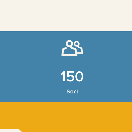
150
Soci