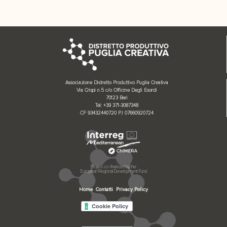
Associazione Distretto Produttivo Puglia Creativa
Via Crispi n.5 c/o Officine Degli Esordi
70123 Bari
Tel: +39 371-3087348
CF 93432440720 P.I 07660920724
Project co-financed by the
European Regional Development Fund
Home
Contatti
Privacy Policy