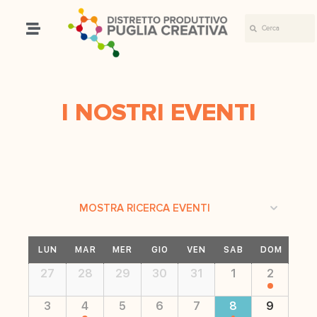
I NOSTRI EVENTI
Eventi
MOSTRA RICERCA EVENTI
Ricerca
Calendario
e
LUN
MAR
MER
GIO
VEN
SAB
DOM
di
viste
Calendario
27
28
29
30
31
1
2
Eventi
di
Navigazione
Eventi
3
4
5
6
7
8
9