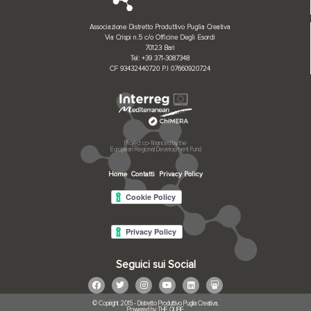
Associazione Distretto Produttivo Puglia Creativa
Via Crispi n.5 c/o Officine Degli Esordi
70123 Bari
Tel: +39 371-3087348
CF 93432440720 P.I 07660920724
Project co-financed by the
European Regional Development Fund
Home
Contatti
Privacy Policy
Seguici sui Social
© Copiright 2015 - Distretto Produttivo Puglia Creativa.
Powered by THE QUBE