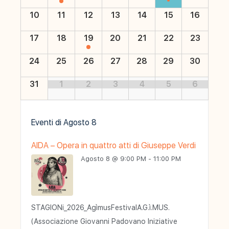
10
11
12
13
14
15
16
17
18
19
20
21
22
23
24
25
26
27
28
29
30
31
1
2
3
4
5
6
Eventi di
Agosto 8
AIDA – Opera in quattro atti di Giuseppe Verdi
Agosto 8 @ 9:00 PM - 11:00 PM
STAGIONi_2026_AgìmusFestivalA.G.ì.MUS.
(Associazione Giovanni Padovano Iniziative