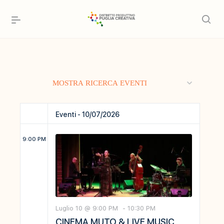
Eventi
MOSTRA RICERCA EVENTI
Ricerca
e
Eventi - 10/07/2026
viste
9:00 PM
Navigazione
Luglio 10 @ 9:00 PM
-
10:30 PM
CINEMA MUTO & LIVE MUSIC