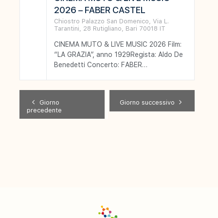
2026 – FABER CASTEL
Chiostro Palazzo San Domenico,
Via L.
Tarantini, 28
Rutigliano
,
Bari
70018
IT
CINEMA MUTO & LIVE MUSIC 2026 Film:
“LA GRAZIA”, anno 1929Regista: Aldo De
Benedetti Concerto: FABER
CASTELPasquale Stafano, pianoforte –
Daniele Cappucci, contrabbasso –
Fabio…
Giorno
Giorno successivo
precedente