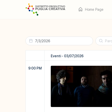
Home Page
Eventi
Eventi
Cerca
Ricerca
e
Eventi - 03/07/2026
viste
9:00 PM
Navigazione