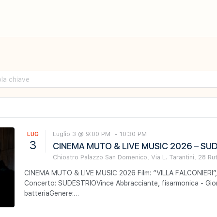
Luglio 3 @ 9:00 PM
-
10:30 PM
LUG
3
CINEMA MUTO & LIVE MUSIC 2026 – SU
Chiostro Palazzo San Domenico,
Via L. Tarantini, 28
Rut
CINEMA MUTO & LIVE MUSIC 2026 Film: “VILLA FALCONIERI”, 
Concerto: SUDESTRIOVince Abbracciante, fisarmonica - Gior
batteriaGenere:…