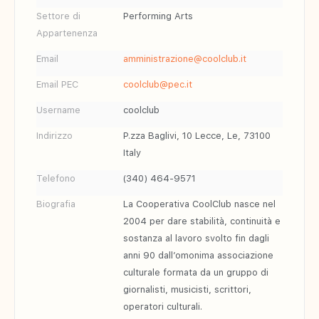
Settore di
Performing Arts
Appartenenza
Email
amministrazione@coolclub.it
Email PEC
coolclub@pec.it
Username
coolclub
Indirizzo
P.zza Baglivi, 10 Lecce, Le, 73100
Italy
Telefono
(340) 464-9571
Biografia
La Cooperativa CoolClub nasce nel
2004 per dare stabilità, continuità e
sostanza al lavoro svolto fin dagli
anni 90 dall’omonima associazione
culturale formata da un gruppo di
giornalisti, musicisti, scrittori,
operatori culturali.