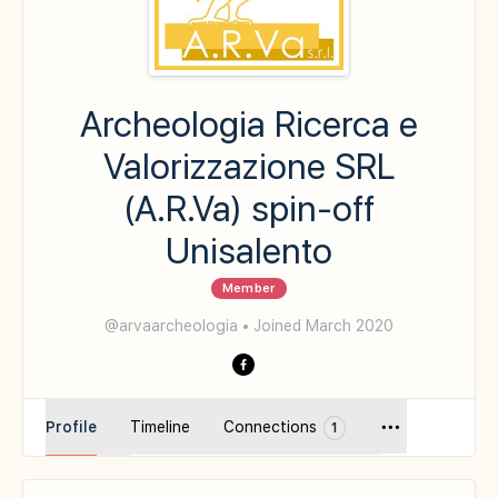
Archeologia Ricerca e
Valorizzazione SRL
(A.R.Va) spin-off
Unisalento
Member
@arvaarcheologia
•
Joined March 2020
Profile
Timeline
Connections
1